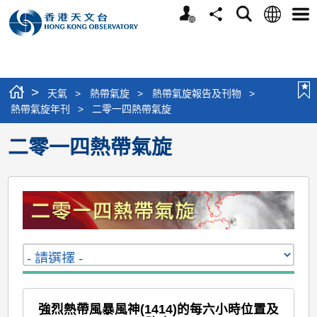
個
語
搜
分
選
人
言
尋
享
單
版
網
站
>
天氣
>
熱帶氣旋
>
熱帶氣旋報告及刊物
>
熱帶氣旋年刊
>
二零一四熱帶氣旋
二零一四熱帶氣旋
強烈熱帶風暴風神(1414)的每六小時位置及