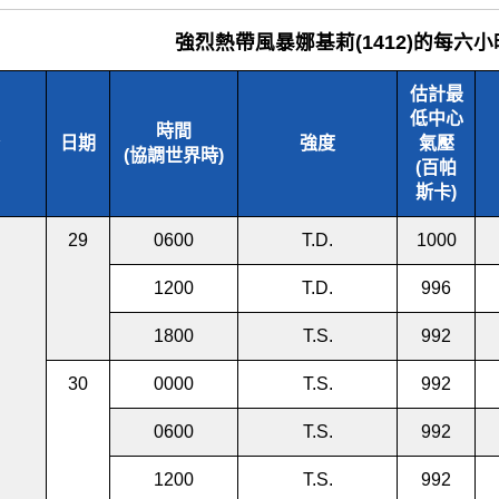
強烈熱帶風暴娜基莉(1412)的每六
估計最
低中心
時間
日期
強度
氣壓
(協調世界時)
(百帕
斯卡)
29
0600
T.D.
1000
1200
T.D.
996
1800
T.S.
992
30
0000
T.S.
992
0600
T.S.
992
1200
T.S.
992