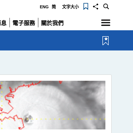
ENG
简
文字大小
選
消息
電子服務
關於我們
單
展
展
開
開