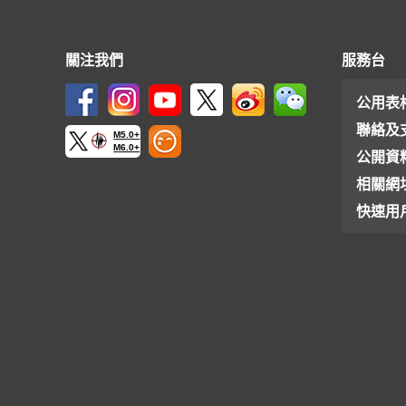
關注我們
服務台
公用表
聯絡及
M5.0+
M6.0+
公開資
相關網
快速用