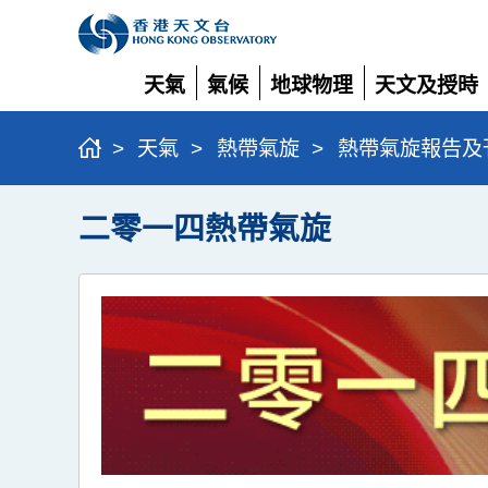
天氣
氣候
地球物理
天文及授時
展
展
展
展
開
開
開
開
>
天氣
>
熱帶氣旋
>
熱帶氣旋報告及
二零一四熱帶氣旋