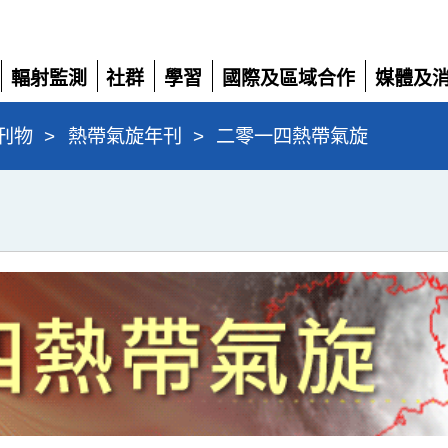
輻射監測
社群
學習
國際及區域合作
媒體及
展
展
展
展
展
開
開
開
開
開
刊物
>
熱帶氣旋年刊
>
二零一四熱帶氣旋