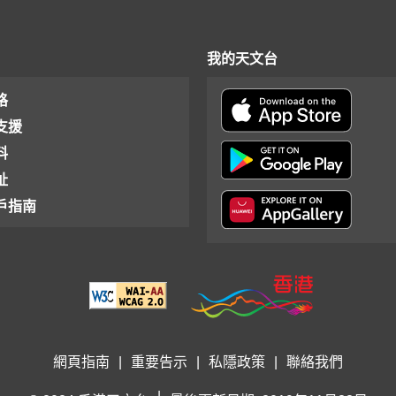
我的天文台
格
支援
料
址
戶指南
網頁指南
|
重要告示
|
私隱政策
|
聯絡我們