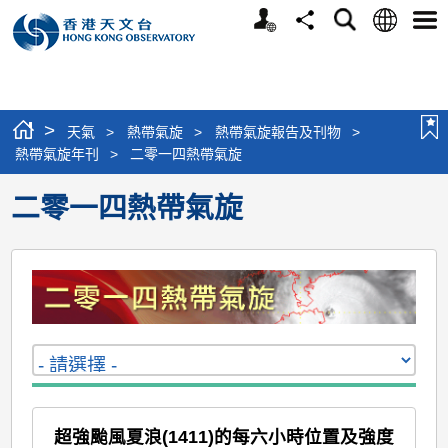
個
語
搜
分
選
人
言
尋
享
單
版
網
站
>
天氣
>
熱帶氣旋
>
熱帶氣旋報告及刊物
>
熱帶氣旋年刊
>
二零一四熱帶氣旋
二零一四熱帶氣旋
超強颱風夏浪(1411)的每六小時位置及強度