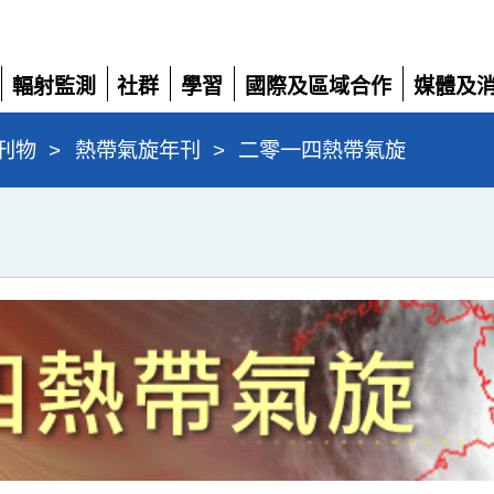
輻射監測
社群
學習
國際及區域合作
媒體及
展
展
展
展
展
開
開
開
開
開
刊物
>
熱帶氣旋年刊
>
二零一四熱帶氣旋