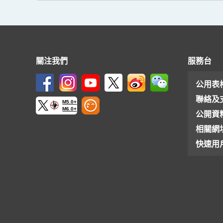
關注我們
服務台
公用表
聯絡及
M5.0+
M6.0+
公開資
相關網
快速用