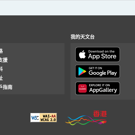
我的天文台
格
支援
料
址
戶指南