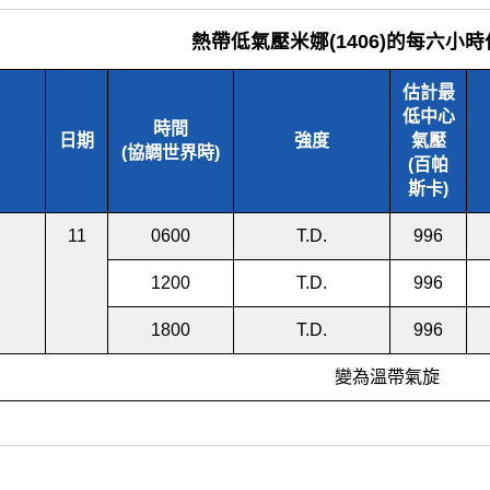
熱帶低氣壓米娜(1406)的每六小
估計最
低中心
時間
日期
強度
氣壓
(協調世界時)
(百帕
斯卡)
11
0600
T.D.
996
1200
T.D.
996
1800
T.D.
996
變為溫帶氣旋