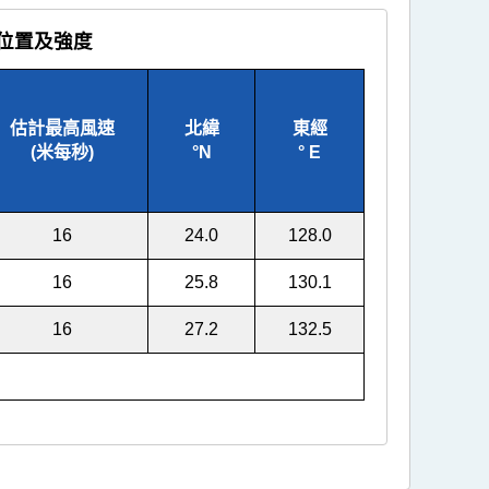
時位置及強度
估計最高風速
北緯
東經
(米每秒)
°
N
°
E
16
24.0
128.0
16
25.8
130.1
16
27.2
132.5