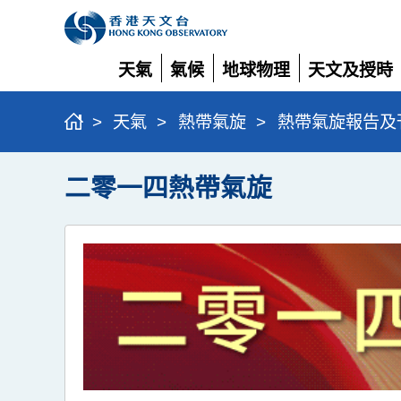
天氣
氣候
地球物理
天文及授時
展
展
展
展
開
開
開
開
>
天氣
>
熱帶氣旋
>
熱帶氣旋報告及
二零一四熱帶氣旋