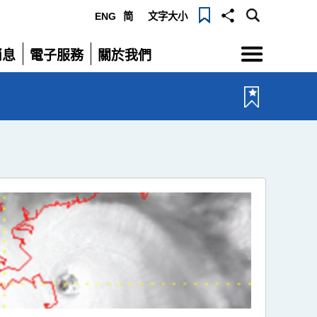
ENG
简
文字大小
選
消息
電子服務
關於我們
單
展
展
開
開