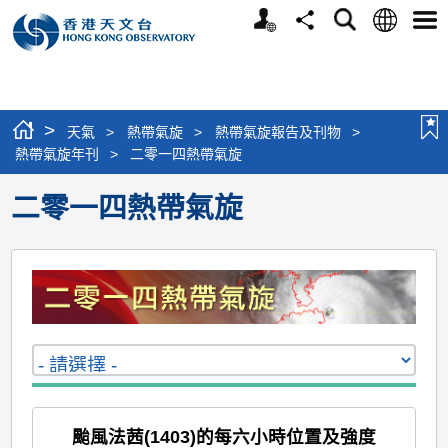
個
語
搜
分
選
人
言
尋
享
單
版
網
站
>
天氣
>
熱帶氣旋
>
熱帶氣旋報告及刊物
>
熱帶氣旋年刊
>
二零一四熱帶氣旋
二零一四熱帶氣旋
颱風法茜(1403)的每六小時位置及強度