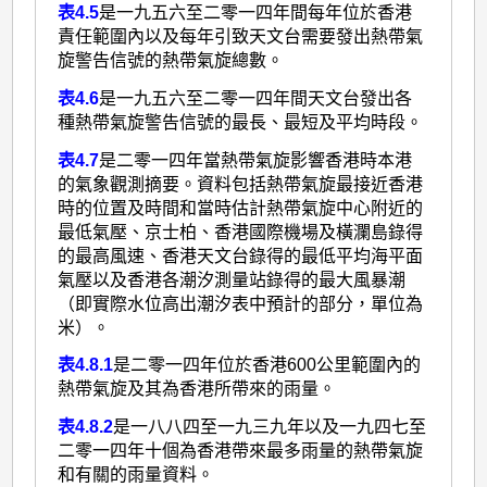
表4.5
是一九五六至二零一四年間每年位於香港
責任範圍內以及每年引致天文台需要發出熱帶氣
旋警告信號的熱帶氣旋總數。
表4.6
是一九五六至二零一四年間天文台發出各
種熱帶氣旋警告信號的最長、最短及平均時段。
表4.7
是二零一四年當熱帶氣旋影響香港時本港
的氣象觀測摘要。資料包括熱帶氣旋最接近香港
時的位置及時間和當時估計熱帶氣旋中心附近的
最低氣壓、京士柏、香港國際機場及橫瀾島錄得
的最高風速、香港天文台錄得的最低平均海平面
氣壓以及香港各潮汐測量站錄得的最大風暴潮
（即實際水位高出潮汐表中預計的部分，單位為
米）。
表4.8.1
是二零一四年位於香港600公里範圍內的
熱帶氣旋及其為香港所帶來的雨量。
表4.8.2
是一八八四至一九三九年以及一九四七至
二零一四年十個為香港帶來最多雨量的熱帶氣旋
和有關的雨量資料。