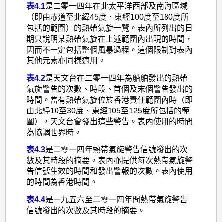
表4.1
是二零一四年在北太平洋西部及南海區域
（即由赤道至北緯45度、東經100度至180度所
包括的範圍）的熱帶氣旋一覽。表內所列出的日
期只說明某熱帶氣旋在上述範圍內出現的時間，
因而不一定包括整個風暴過程。這個限制對表內
其他元素亦同樣適用。
表4.2
是天文台在二零一四年為船舶發出的熱帶
氣旋警告的次數、時段、首個及末個警告發出的
時間。當有熱帶氣旋位於香港責任範圍內時（即
由北緯10至30度、東經105至125度所包括的範
圍），天文台會發出這些警告。表內使用的時間
為協調世界時。
表4.3
是二零一四年熱帶氣旋警告信號發出的次
數及其時段的摘要。表內亦提供每次熱帶氣旋警
告信號生效的時間和發出警報的次數。表內使用
的時間為香港時間。
表4.4
是一九五六至二零一四年間熱帶氣旋警告
信號發出的次數及其時段的摘要。