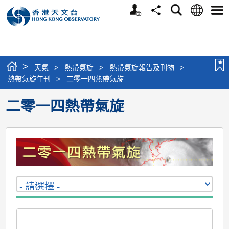
個
語
搜
分
選
人
言
尋
享
單
版
網
站
>
天氣
>
熱帶氣旋
>
熱帶氣旋報告及刊物
>
熱帶氣旋年刊
>
二零一四熱帶氣旋
二零一四熱帶氣旋