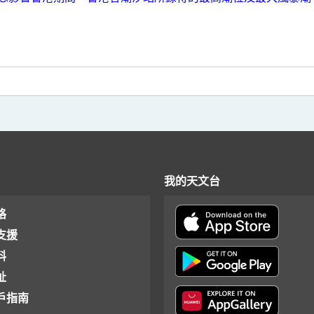
我的天文台
格
支援
料
址
戶指南