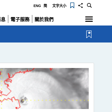
ENG
简
文字大小
選
消息
電子服務
關於我們
單
展
展
開
開