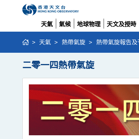
天氣
氣候
地球物理
天文及授時
展
展
展
展
開
開
開
開
>
天氣
>
熱帶氣旋
>
熱帶氣旋報告及
二零一四熱帶氣旋