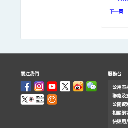
- 下一頁 -
關注我們
服務台
公用表
聯絡及
M5.0+
M6.0+
公開資
相關網
快速用