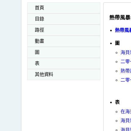
首頁
熱帶風暴
目錄
路徑
熱帶風暴
動畫
圖
圖
海貝
二零
表
熱帶
其他資料
二零
表
在海
海貝
海貝