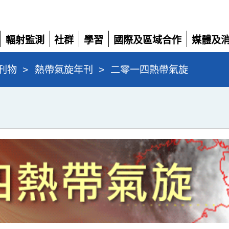
輻射監測
社群
學習
國際及區域合作
媒體及
展
展
展
展
展
開
開
開
開
開
刊物
>
熱帶氣旋年刊
>
二零一四熱帶氣旋