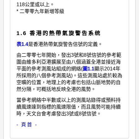
118公里或以上。
* 二零零九年新增等級
1.6 香港的熱帶氣旋警告系统
表1.4
是香港熱帶氣旋警告信號的定義。
由二零零七年開始，發出3號和8號信號的參考範
圍由維多利亞港擴展至由八個涵蓋全港並接近海
平面的參考測風站組成的網絡(
圖1.1
顯示2014年
所採用的八個參考測風站)。這些測風站處於較為
空曠的位置，地理上的考慮也包括山脈地勢的自
然分隔，可概括地反映全港的風勢。
當參考網絡中半數或以上的測風站錄得或預料持
續風速達到指標的風速限值，而且風勢可能持續
時，天文台會考慮發出3號或8號信號。
- 頁首 -