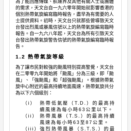
為了能回應傳媒、航運界及其他有關人士或團體
的需求，天文台自一九六零年開始就影響香港的
個別熱帶氣旋編寫臨時報告，盡早為有需要的人
士提供資料。初時，天文台只就那些曾導致天文
台發出烈風或暴風信號以上的熱帶氣旋編寫臨時
報告。自一九六八年起，天文台為所有引致天文
台發出熱帶氣旋警告信號的熱帶氣旋編寫臨時報
告。
1.2 熱帶氣旋等級
為了讓市民對較強的颱風特別提高警覺，天文台
在二零零九年開始將「颱風」分為三級，即「颱
風」、「強颱風」和「超強颱風」。根據熱帶氣
旋中心附近的最高持續地面風速，熱帶氣旋共分
為以下六個級別：
（i）
熱帶低氣壓（T.D.）的最高持
續風速為每小時63公里以下。
（ii）
熱帶風暴（T.S.）的最高持續
風速為每小時63至87公里。
（iii）
強烈熱帶風暴（S.T.S.）的最