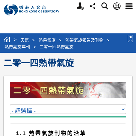
個
語
搜
分
選
人
言
尋
享
單
版
網
站
>
天氣
>
熱帶氣旋
>
熱帶氣旋報告及刊物
>
熱帶氣旋年刊
>
二零一四熱帶氣旋
二零一四熱帶氣旋
1.1 熱帶氣旋刊物的沿革