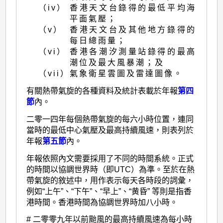
（iv）
香港天文台錄得的最低平均海
平面氣壓；
（v）
香港天文台及其他地方錄得的
每日總雨量；
（vi）
香港各潮汐測量站錄得的最高
潮位及最大風暴潮；及
（vii）
氣象衛星雲圖及雷達圖像。
有關熱帶氣旋的各種資料及統計表載於年報
第四
節
內。
二零一四年每個熱帶氣旋的每六小時位置，連同
當時的最低中心氣壓及最高持續風速，則表列於
年報
第五節
內。
年報依照內文需要採用了不同的時間系統。正式
的時間以協調世界時（即UTC）為準。至於在熱
帶氣旋的敘述中，用作表示每天各時段的詞彙，
例如“上午”、“下午”、“早上”、“黄昏” 等則是指香
港時間。香港時間為協調世界時加八小時。
# 二零零九年以前颱風的最高持續風速為每小時