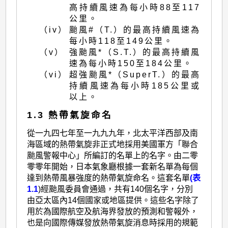
高持續風速為每小時88至117
公里。
（iv）
颱風#（T.）的最高持續風速為
每小時118至149公里。
（v）
強颱風*（S.T.）的最高持續風
速為每小時150至184公里。
（vi）
超強颱風*（SuperT.）的最高
持續風速為每小時185公里或
以上。
1.3 熱帶氣旋命名
從一九四七年至一九九九年，北太平洋西部及南
海區域的熱帶氣旋非正式地採用美國軍方「聯合
颱風警報中心」所編訂的名單上的名字。由二零
零零年開始，日本氣象廳根據一套新名單為每個
達到熱帶風暴強度的熱帶氣旋命名。這套名單
(表
1.1
)經颱風委員會通過，共有140個名字，分別
由亞太區內14個國家或地區提供。這些名字除了
用於為國際航空及航海界發放的預測和警報外，
也是向國際傳媒發放熱帶氣旋消息時採用的規範