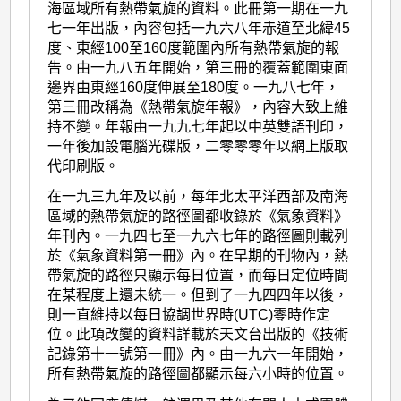
海區域所有熱帶氣旋的資料。此冊第一期在一九
七一年出版，內容包括一九六八年赤道至北緯45
度、東經100至160度範圍內所有熱帶氣旋的報
告。由一九八五年開始，第三冊的覆蓋範圍東面
邊界由東經160度伸展至180度。一九八七年，
第三冊改稱為《熱帶氣旋年報》，內容大致上維
持不變。年報由一九九七年起以中英雙語刊印，
一年後加設電腦光碟版，二零零零年以網上版取
代印刷版。
在一九三九年及以前，每年北太平洋西部及南海
區域的熱帶氣旋的路徑圖都收錄於《氣象資料》
年刊內。一九四七至一九六七年的路徑圖則載列
於《氣象資料第一冊》內。在早期的刊物內，熱
帶氣旋的路徑只顯示每日位置，而每日定位時間
在某程度上還未統一。但到了一九四四年以後，
則一直維持以每日協調世界時(UTC)零時作定
位。此項改變的資料詳載於天文台出版的《技術
記錄第十一號第一冊》內。由一九六一年開始，
所有熱帶氣旋的路徑圖都顯示每六小時的位置。