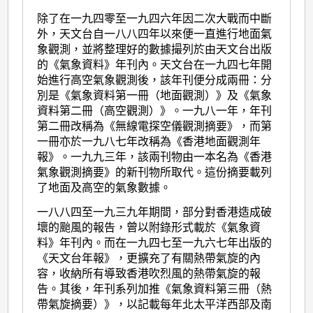
除了在一九四零至一九四六年因二次大戰而中斷
外，天文台自一八八四年以來便一直進行地面氣
象觀測，並將整理好的數據撮列於由天文台出版
的《氣象資料》年刊內。天文台在一九四七年開
始進行高空氣象觀測後，該年刊便分成兩冊：分
別是《氣象資料第一冊（地面觀測）》及《氣象
資料第二冊（高空觀測）》。一九八一年，年刊
第二冊改稱為《無線電探空儀觀測摘要》，而第
一冊亦於一九八七年改稱為《香港地面觀測年
報》。一九九三年，該兩刊物由一本名為《香港
氣象觀測摘要》的新刊物所取代。這份摘要載列
了地面及高空的氣象數據。
一八八四至一九三九年期間，部分對香港造成破
壞的颱風的報告，曾以附錄形式載於《氣象資
料》年刊內。而在一九四七至一九六七年出版的
《天文台年報》，更擴充了有關熱帶氣旋的內
容，收納所有導致香港吹烈風的熱帶氣旋的報
告。其後，年刊系列加推《氣象資料第三冊（熱
帶氣旋摘要）》，以記載每年北太平洋西部及南