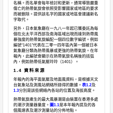
名稱。而名單會每年檢討和更新，通常導致嚴重
傷亡的熱帶氣旋會依照受影響國家或地區的要求
而被删除。提供該名字的國家或地區會建議新名
字取代。
另外，日本氣象廳在一九八一年起已獲委託為每
個在北太平洋西部及南海區域出現而達到熱帶風
暴強度的熱帶氣旋編配一個四位數字編號。例如
編號“1401”代表在二零一四年區內第一個被日本
氣象廳分類為熱帶風暴或更強的熱帶氣旋。在年
報內，此編號會顯示在熱帶氣旋名稱後的括弧
內，例如熱帶低氣壓玲玲（1401）。
1.4 資料來源
年報內的海平面氣壓及地面風資料，是根據天文
台氣象站及測風站網絡所錄得的數據。
表1.2
及
1.3
分別是該些網絡內各站的位置及海拔高度。
熱帶氣旋產生的最大風暴潮是由裝置在香港多處
的潮汐測量器量度。
圖1.1
是本年報內提及的各
個風速表及潮汐測量站的分佈地點。