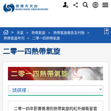
個
語
搜
分
選
人
言
尋
享
單
版
網
站
>
天氣
>
熱帶氣旋
>
熱帶氣旋報告及刊物
>
熱帶氣旋年刊
>
二零一四熱帶氣旋
二零一四熱帶氣旋
二零一四年影響香港的熱帶氣旋的紅外線衛星雲