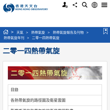
個
語
搜
分
選
人
言
尋
享
單
版
網
站
>
天氣
>
熱帶氣旋
>
熱帶氣旋報告及刊物
>
熱帶氣旋年刊
>
二零一四熱帶氣旋
二零一四熱帶氣旋
目錄
各熱帶氣旋的路徑圖及衛星雲圖