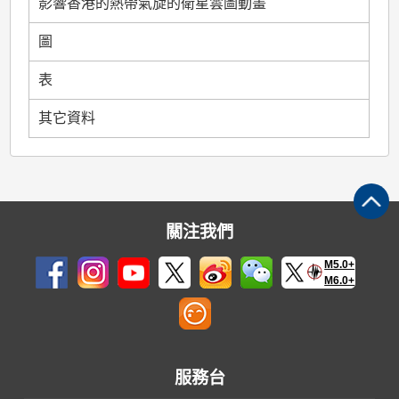
影響香港的熱帶氣旋的衛星雲圖動畫
圖
表
其它資料
關注我們
M5.0+
M6.0+
服務台