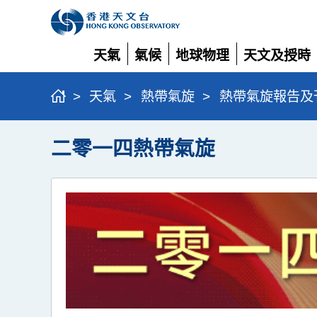
天氣
氣候
地球物理
天文及授時
展
展
展
展
開
開
開
開
>
天氣
>
熱帶氣旋
>
熱帶氣旋報告及
二零一四熱帶氣旋