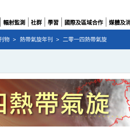
輻射監測
社群
學習
國際及區域合作
媒體及
展
展
展
展
展
開
開
開
開
開
刊物
>
熱帶氣旋年刊
>
二零一四熱帶氣旋