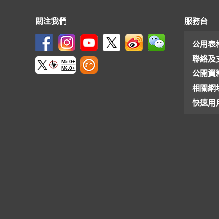
關注我們
服務台
公用表
聯絡及
M5.0+
M6.0+
公開資
相關網
快速用