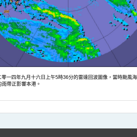
7 二零一四年九月十六日上午5時36分的雷達回波圖像，當時颱風
的雨帶正影響本港。