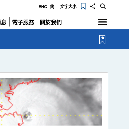
ENG
简
文字大小
選
消息
電子服務
關於我們
單
展
展
開
開