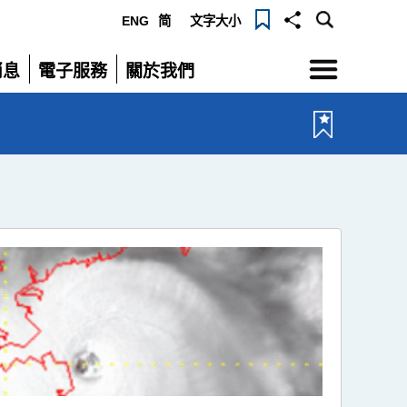
ENG
简
文字大小
選
消息
電子服務
關於我們
單
展
展
開
開