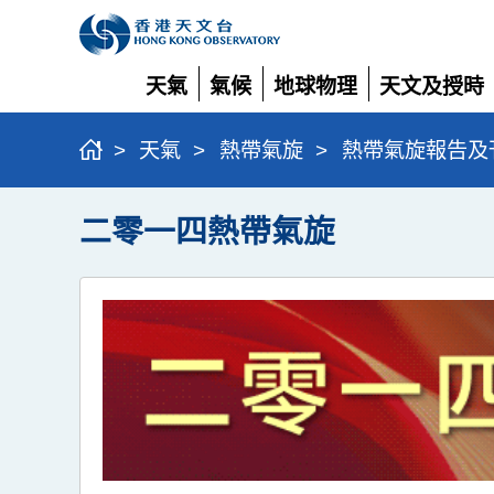
天氣
氣候
地球物理
天文及授時
展
展
展
展
開
開
開
開
>
天氣
>
熱帶氣旋
>
熱帶氣旋報告及
二零一四熱帶氣旋