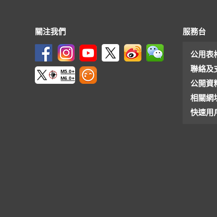
關注我們
服務台
公用表
聯絡及
M5.0+
M6.0+
公開資
相關網
快速用