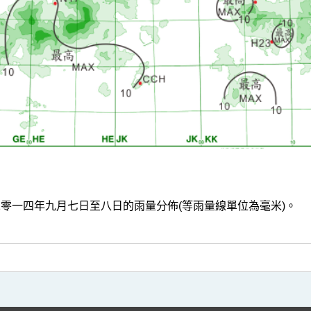
.2 二零一四年九月七日至八日的雨量分佈(等雨量線單位為毫米)。