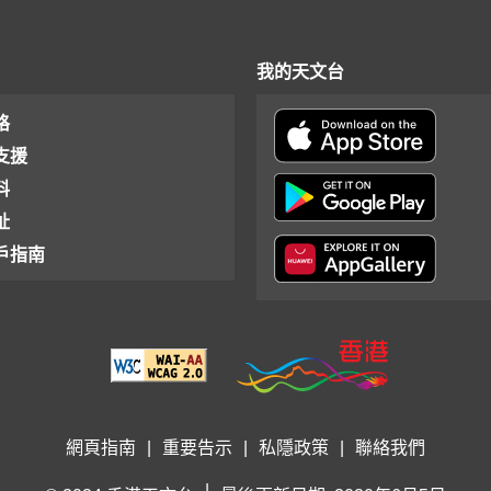
我的天文台
格
支援
料
址
戶指南
網頁指南
|
重要告示
|
私隱政策
|
聯絡我們
|