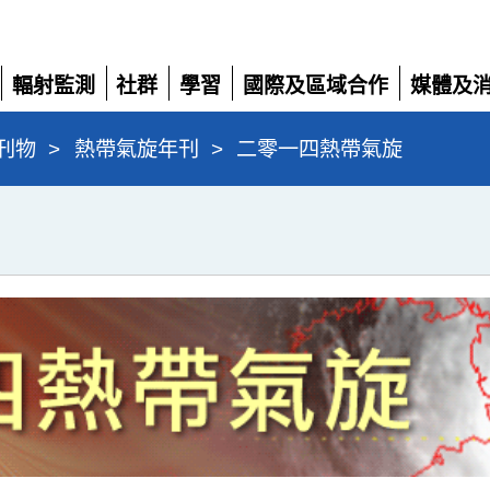
輻射監測
社群
學習
國際及區域合作
媒體及
展
展
展
展
展
開
開
開
開
開
刊物
>
熱帶氣旋年刊
>
二零一四熱帶氣旋