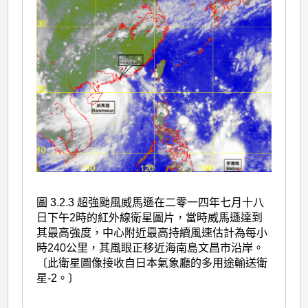
圖 3.2.3 超強颱風威馬遜在二零一四年七月十八
日下午2時的紅外線衛星圖片，當時威馬遜達到
其最高強度，中心附近最高持續風速估計為每小
時240公里，其風眼正移近海南島文昌市沿岸。
〔此衛星圖像接收自日本氣象廳的多用途輸送衛
星-2。〕