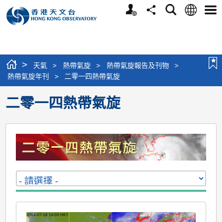
個
語
搜
分
選
人
言
尋
享
單
版
網
站
>
天氣
>
熱帶氣旋
>
熱帶氣旋報告及刊物
>
熱帶氣旋年刊
>
二零一四熱帶氣旋
二零一四熱帶氣旋