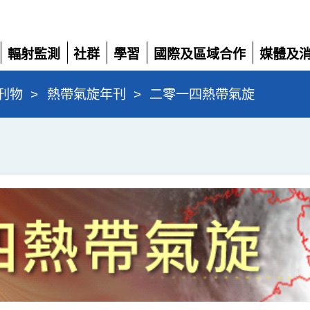
輻射監測
社群
學習
國際及區域合作
媒體及
展
展
展
展
展
開
開
開
開
開
刊物
>
熱帶氣旋年刊
>
二零一四熱帶氣旋