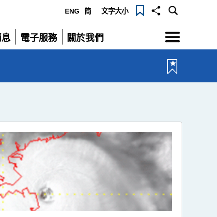
ENG
简
文字大小
選
消息
電子服務
關於我們
單
展
展
開
開