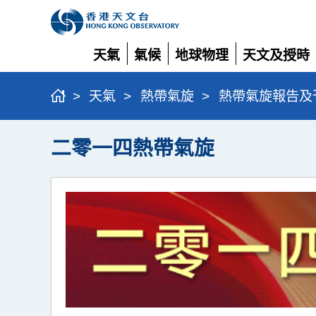
天氣
氣候
地球物理
天文及授時
展
展
展
展
開
開
開
開
>
天氣
>
熱帶氣旋
>
熱帶氣旋報告及
二零一四熱帶氣旋