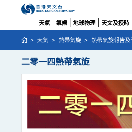
天氣
氣候
地球物理
天文及授時
展
展
展
展
開
開
開
開
>
天氣
>
熱帶氣旋
>
熱帶氣旋報告及
二零一四熱帶氣旋