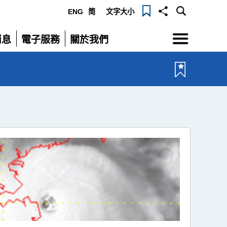
ENG
简
文字大小
選
消息
電子服務
關於我們
單
展
展
開
開