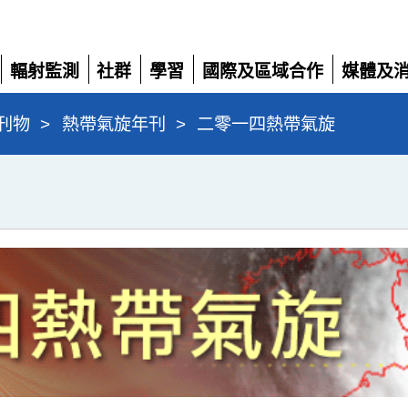
輻射監測
社群
學習
國際及區域合作
媒體及
展
展
展
展
展
開
開
開
開
開
刊物
>
熱帶氣旋年刊
>
二零一四熱帶氣旋