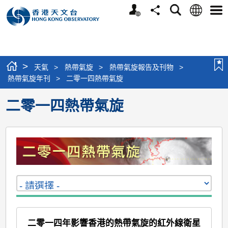
個
語
搜
分
選
人
言
尋
享
單
版
網
站
>
天氣
>
熱帶氣旋
>
熱帶氣旋報告及刊物
>
熱帶氣旋年刊
>
二零一四熱帶氣旋
二零一四熱帶氣旋
二零一四年影響香港的熱帶氣旋的紅外線衛星