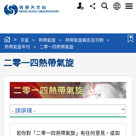
個
語
搜
分
選
人
言
尋
享
單
版
網
站
>
天氣
>
熱帶氣旋
>
熱帶氣旋報告及刊物
>
熱帶氣旋年刊
>
二零一四熱帶氣旋
二零一四熱帶氣旋
若你對「二零一四熱帶氣旋」有任何意見，或如