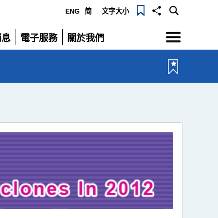
ENG
简
文字大小
選
消息
電子服務
關於我們
單
展
展
開
開