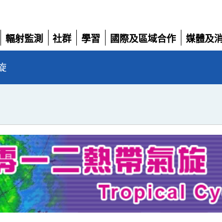
輻射監測
社群
學習
國際及區域合作
媒體及
展
展
展
展
展
開
開
開
開
開
旋