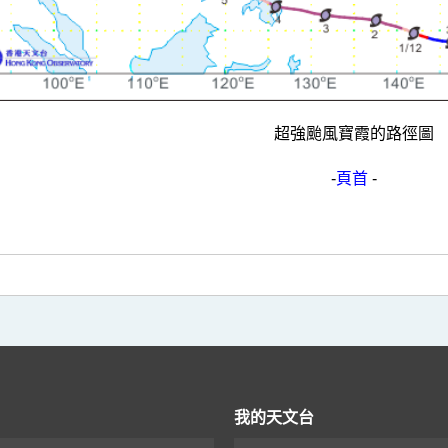
超強颱風寶霞的路徑圖
-
頁首
-
我的天文台