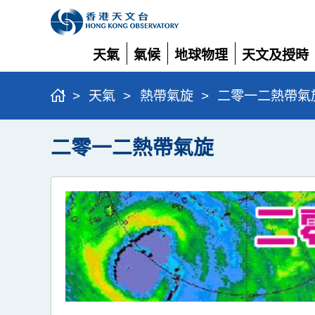
天氣
氣候
地球物理
天文及授時
展
展
展
展
開
開
開
開
>
天氣
>
熱帶氣旋
>
二零一二熱帶氣
二零一二熱帶氣旋