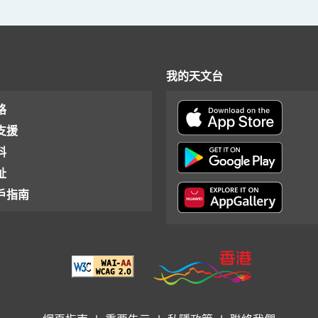
我的天文台
格
支援
料
址
戶指南