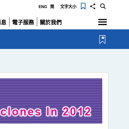
ENG
简
文字大小
選
消息
電子服務
關於我們
單
展
展
開
開