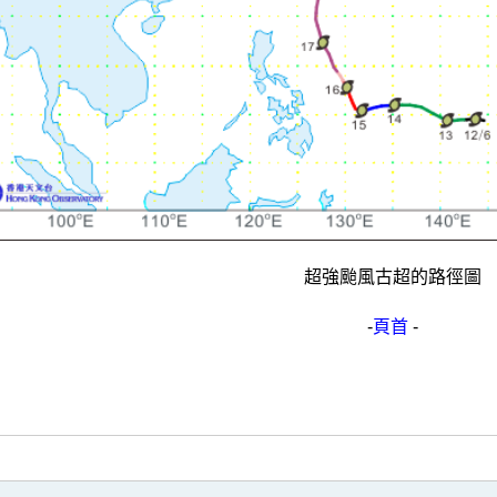
超強颱風古超的路徑圖
-
頁首
-