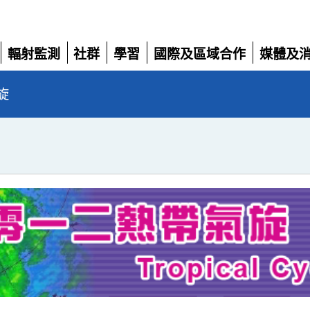
輻射監測
社群
學習
國際及區域合作
媒體及
展
展
展
展
展
開
開
開
開
開
旋