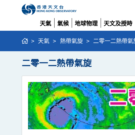
天氣
氣候
地球物理
天文及授時
展
展
展
展
開
開
開
開
>
天氣
>
熱帶氣旋
>
二零一二熱帶氣
二零一二熱帶氣旋