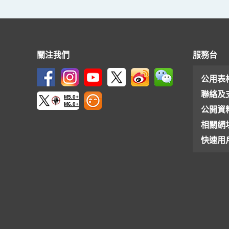
關注我們
服務台
公用表
聯絡及
M5.0+
M6.0+
公開資
相關網
快速用