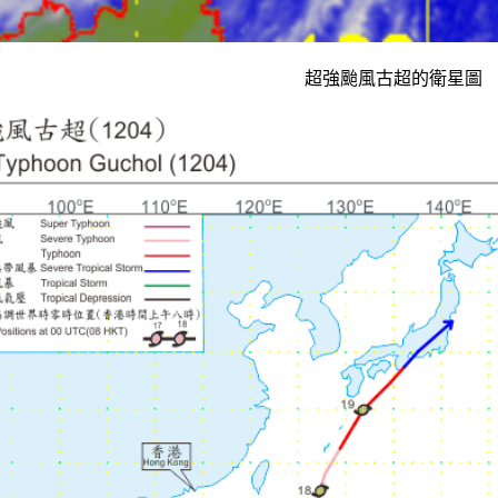
超強颱風古超的衛星圖