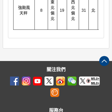
東
西
強颱風
北
北
8
19
31
北
38
天秤
偏
偏
北
北
關注我們
M5.0+
M6.0+
服務台