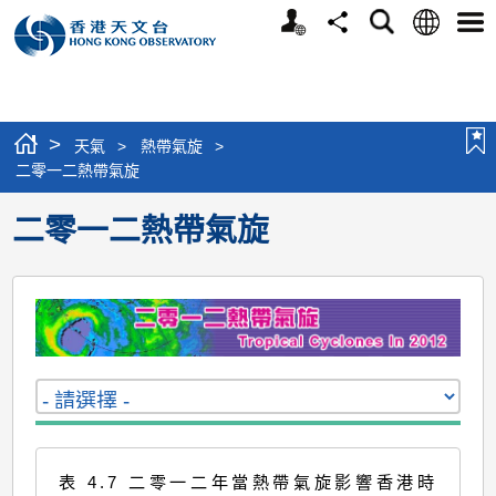
個
語
搜
分
選
人
言
尋
享
單
版
網
站
>
天氣
>
熱帶氣旋
>
二零一二熱帶氣旋
二零一二熱帶氣旋
表 4.7 二零一二年當熱帶氣旋影響香港時