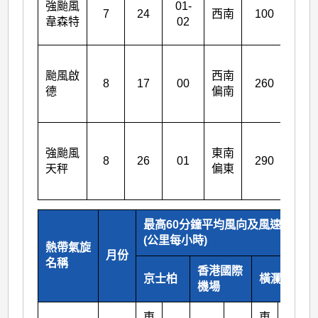
強颱風
01-
西
7
24
西南
100
韋森特
02
北
西
颱風啟
西南
北
8
17
00
260
德
偏南
偏
西
西
強颱風
東南
南
8
26
01
290
天秤
偏東
偏
南
最高60分鐘平均風向及風速
(公里每小時)
熱帶氣旋
月份
名稱
香港國際
京士柏
橫瀾島
機場
東
東