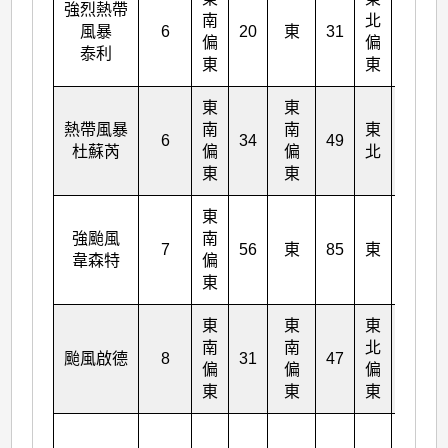
強烈熱帶
南
北
風暴
6
20
東
31
45
偏
偏
泰利
東
東
東
東
熱帶風暴
南
南
東
6
34
49
85
杜蘇芮
偏
偏
北
東
東
東
強颱風
南
7
56
東
85
東
108
韋森特
偏
東
東
東
東
南
南
北
颱風啟德
8
31
47
70
偏
偏
偏
東
東
東