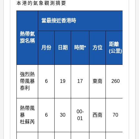
本港的氣象觀測摘要
當最接近香港時
熱帶氣
移動
旋名稱
距離
向及
月份
日期
時間*
方位
(公里)
(公
每小
強烈熱
東
帶風暴
6
19
17
東南
260
南
泰利
西
熱帶風
00-
北
暴
6
30
西南
70
01
偏
杜蘇芮
西