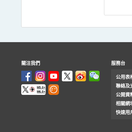
關注我們
服務台
公用表
聯絡及
M5.0+
M6.0+
公開資
相關網
快速用