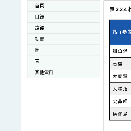
首頁
表 3.
目錄
路徑
站
(參閱
動畫
圖
鰂魚涌
表
石壁
其他資料
大廟灣
大埔滘
尖鼻咀
橫瀾島