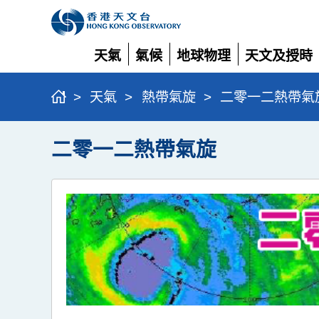
天氣
氣候
地球物理
天文及授時
展
展
展
展
開
開
開
開
>
天氣
>
熱帶氣旋
>
二零一二熱帶氣
二零一二熱帶氣旋