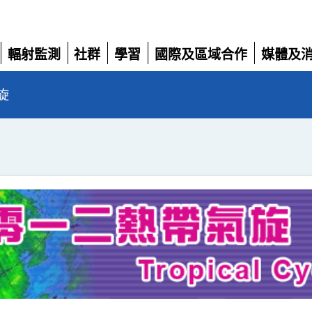
輻射監測
社群
學習
國際及區域合作
媒體及
展
展
展
展
展
開
開
開
開
開
旋