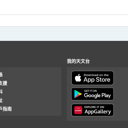
我的天文台
格
支援
料
址
戶指南