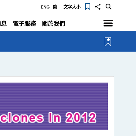
ENG
简
文字大小
選
消息
電子服務
關於我們
單
展
展
開
開