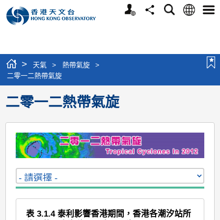
個
語
搜
分
選
人
言
尋
享
單
版
網
站
>
天氣
>
熱帶氣旋
>
二零一二熱帶氣旋
二零一二熱帶氣旋
表 3.1.4 泰利影響香港期間，香港各潮汐站所