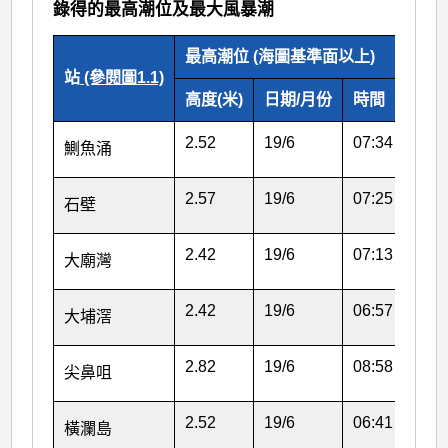
錄得的最高潮位及最大風暴潮
最高潮位 (海圖基準面以上)
最大
站
(參閱圖1.1)
高度(米)
日期/月份
時間
高度
2.52
19/6
07:34
0.38
鰂魚涌
2.57
19/6
07:25
0.33
石壁
2.42
19/6
07:13
0.34
大廟灣
2.42
19/6
06:57
0.52
大埔滘
2.82
19/6
08:58
0.34
尖鼻咀
2.52
19/6
06:41
0.39
橫瀾島