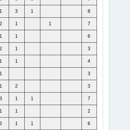
1
3
1
8
2
1
1
7
1
1
6
2
1
3
1
1
4
1
3
1
2
3
3
1
1
7
1
1
2
2
1
1
6