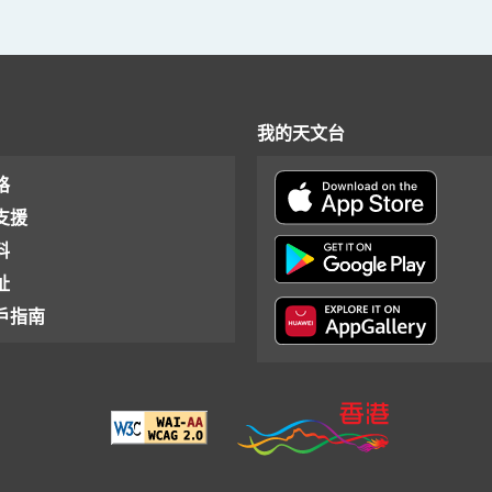
我的天文台
格
支援
料
址
戶指南