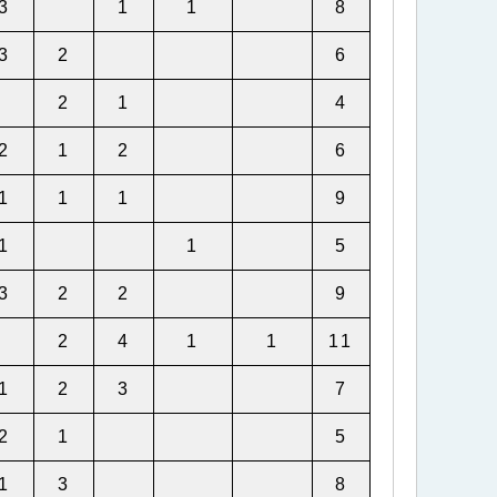
3
1
1
8
3
2
6
2
1
4
2
1
2
6
1
1
1
9
1
1
5
3
2
2
9
2
4
1
1
11
1
2
3
7
2
1
5
1
3
8