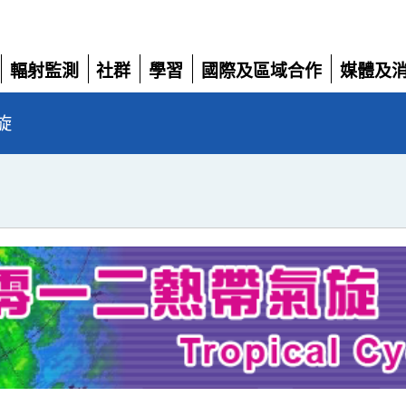
輻射監測
社群
學習
國際及區域合作
媒體及
展
展
展
展
展
開
開
開
開
開
旋