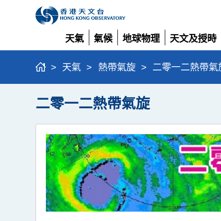
天氣
氣候
地球物理
天文及授時
展
展
展
展
開
開
開
開
>
天氣
>
熱帶氣旋
>
二零一二熱帶氣
二零一二熱帶氣旋