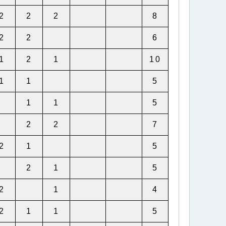
2
2
2
8
2
2
6
1
2
1
10
1
1
5
1
1
5
2
2
7
2
1
5
2
1
5
2
1
4
2
1
1
5