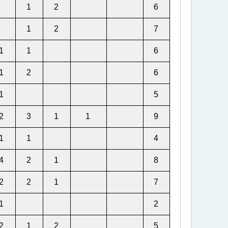
1
2
6
1
2
7
1
1
6
1
2
6
1
5
2
3
1
1
9
1
1
4
4
2
1
8
2
2
1
7
1
2
2
1
2
5