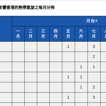
 示影響香港的熱帶氣旋之每月分佈
月份
#
一
二
三
四
五
六
七
月
月
月
月
月
月
月
1
3
2
1
1
1
1
1
2
1
3