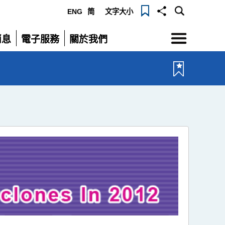
ENG
简
文字大小
選
消息
電子服務
關於我們
單
展
展
開
開