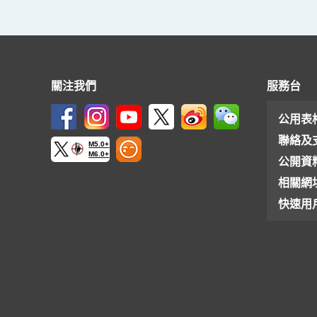
關注我們
服務台
公用表
聯絡及
M5.0+
M6.0+
公開資
相關網
快速用