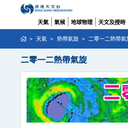
天氣
氣候
地球物理
天文及授時
展
展
展
展
開
開
開
開
>
天氣
>
熱帶氣旋
>
二零一二熱帶氣
二零一二熱帶氣旋