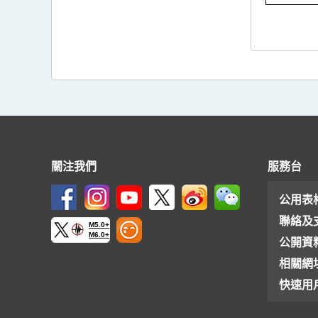
關注我們
服務台
公用表
聯絡及
M5.0+
M6.0+
公開資
相關網
快速用