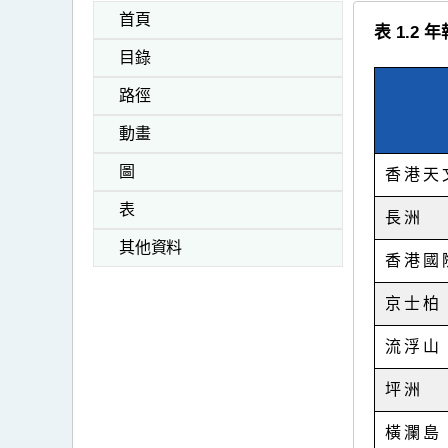
首頁
表 1.2
目錄
路徑
動畫
圖
香港天
表
長洲
其他資料
香港國
京士柏
流浮山
坪洲
橫瀾島