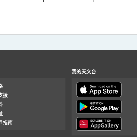
我的天文台
格
支援
料
址
戶指南