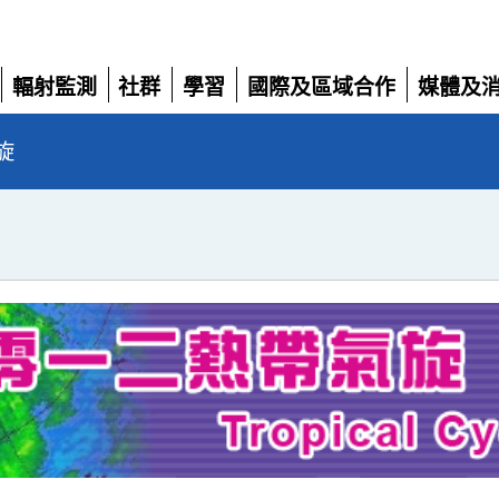
輻射監測
社群
學習
國際及區域合作
媒體及
展
展
展
展
展
開
開
開
開
開
旋