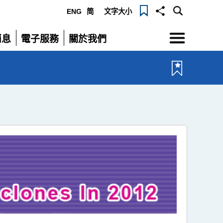
ENG
简
文字大小
選
消息
電子服務
關於我們
單
展
展
開
開