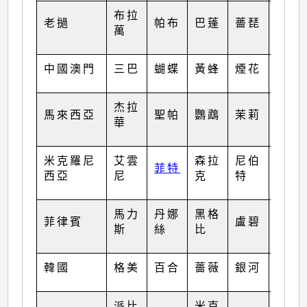
布拉
老撾
帕布
巴蓬
薔琵
洛坦
萬
中國澳門
三巴
蝴蝶
黃蜂
煙花
梅花
杰拉
馬來西亞
聖帕
鸚鵡
茉莉
苗柏
華
米克羅尼
艾雲
森拉
尼伯
南瑪
菲特
西亞
尼
克
特
都
馬力
丹娜
黑格
塔拉
菲律賓
盧碧
斯
絲
比
斯
韓國
格美
百合
薔薇
銀河
奧鹿
派比
米克