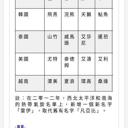
韓國
飛燕
浣熊
天鵝
鮎魚
杜蘇
芮
泰國
山竹
威馬
艾莎
暹芭
卡努
遜
尼
美國
尤特
麥德
艾濤
艾利
韋森
姆
特
越南
潭美
夏浪
環高
桑達
蘇拉
註：在二零一二年，西北太平洋和南海
的熱帶氣旋名單上，新增一個新名字
「雷伊」，取代舊有名字「凡亞比」。
-
頁首
-