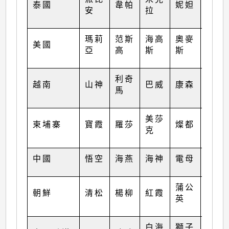
泰國
韋帕
妮妲
玫瑰
安
拉
瑪莉
范斯
海高
奧麥
美國
洛克
亞
高
斯
斯
利奇
越南
山神
巴威
康森
桑卡
馬
美莎
柬埔寨
寶霞
羅莎
燦都
納沙
克
中國
悟空
海燕
海神
電母
海棠
蒲公
朝鮮
清松
楊柳
紅霞
尼格
英
白海
獅子