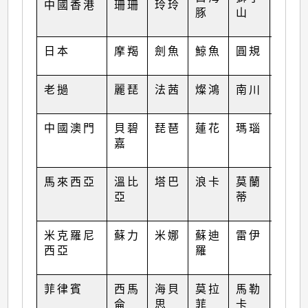
中國香港
珊珊
玲玲
榕樹
豚
山
日本
摩羯
劍魚
鯨魚
圓規
天鷹
老撾
麗琵
法茜
燦鴻
南川
帕卡
中國澳門
貝碧
琵琶
蓮花
瑪瑙
珊瑚
嘉
馬來西亞
溫比
塔巴
浪卡
莫蘭
瑪娃
亞
蒂
米克羅尼
蘇力
米娜
蘇迪
雷伊
古超
西亞
羅
菲律賓
西馬
海貝
莫拉
馬勒
泰利
侖
思
菲
卡