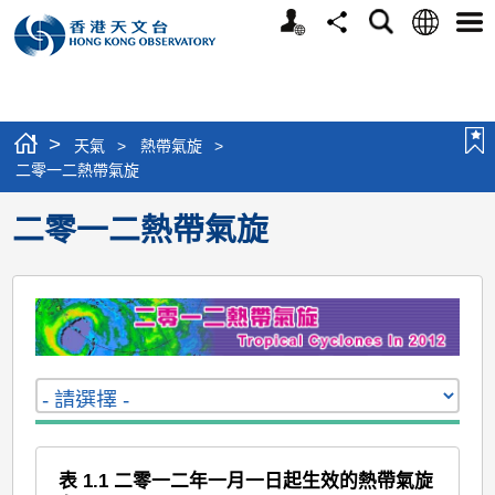
個
語
搜
分
選
人
言
尋
享
單
版
網
站
>
天氣
>
熱帶氣旋
>
二零一二熱帶氣旋
二零一二熱帶氣旋
表 1.1 二零一二年一月一日起生效的熱帶氣旋