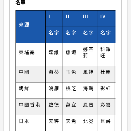
名單
I
II
III
IV
V
來源
名字
名字
名字
名字
名字
娜基
科羅
莎莉
柬埔寨
達維
康妮
莉
旺
嘉
中國
海葵
玉兔
風神
杜鵑
海馬
朝鮮
鴻雁
桃芝
海鷗
彩虹
米雷
中國香港
啟德
萬宜
鳳凰
彩雲
馬鞍
日本
天秤
天兔
北冕
巨爵
蝎虎