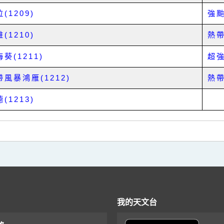
(1209)
強颱
(1210)
熱
葵(1211)
超強
風暴鴻雁(1212)
熱帶
(1213)
我的天文台