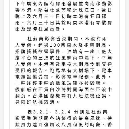
下午廣東內陸有驟雨發展並向南移動影
響本港。隨著杜蘇芮移近珠江口，當日
晚上及六月三十日初時本港有狂風驟
雨。六月三十日其餘時間本港有零散驟
雨及幾陣狂風雷暴。
杜蘇芮影響香港期間，本港有兩
人受傷，超過100宗樹木及棚架倒塌、
招牌搖搖欲墜事件。油塘有一座工廠大
廈平台的屋頂於狂風驟雨中塌下，幸無
人受傷。本港有數宗樹木倒塌令到交通
受阻的報告。跑馬地有大樹塌下，電車
電纜設備受損，影響電車服務。此外，
一輛途經車輛的擋風玻璃亦被毀壞。一
艘舢舨在西貢白沙灣對開海面在巨浪中
翻沉。香港國際機場有九班航機延誤、
另兩班航機取消。
表3.2.1- 3.2.4 分別是杜蘇芮
影響香港期間各站錄得的最高風速、持
續風力達到強風及烈風程度的時段、香