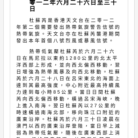
零一二年六月二十六日至三十
日
杜蘇芮是香港天文台在二零一二
年第二個需要發出熱帶氣旋警告信號的
熱帶氣旋。天文台亦在杜蘇芮襲港期間
發出本年首個八號烈風或暴風信號。
熱帶低氣壓杜蘇芮於六月二十六
日在馬尼拉以東約1280公里的北太平
洋西部上形成，並向西北偏西移動，翌
日增強為熱帶風暴及向西北移動。杜蘇
芮於六月二十八日在呂宋東北的海面上
達到其最高強度，中心附近最高持續風
力達到每小時85公里。當日日間杜蘇
芮向西北偏西移動，橫過呂宋海峽，晚
上進入南海。翌日杜蘇芮以27公里的
時速橫過南海北部，移向珠江口附近的
廣東沿岸。杜蘇芮於六月三十日凌晨在
澳門以西的廣東沿岸登陸，當日早上減
弱為熱帶低氣壓，隨後在廣東西部上消