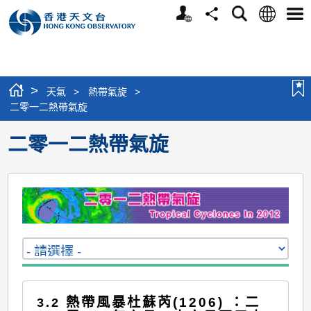
個
語
搜
分
選
人
言
尋
享
單
版
網
站
>
天氣
>
熱帶氣旋
>
二零一二熱帶氣旋
二零一二熱帶氣旋
熱帶風暴杜蘇芮(1206) ：二
3.2