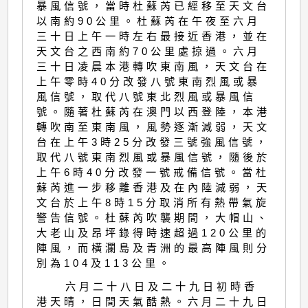
暴風信號，當時杜蘇芮已經移至天文台
以南約90公里。杜蘇芮在午夜至六月
三十日上午一時左右最接近香港，並在
天文台之西南約70公里處掠過。六月
三十日凌晨本港轉吹東南風，天文台在
上午零時40分改發八號東南烈風或暴
風信號，取代八號東北烈風或暴風信
號。隨著杜蘇芮在澳門以西登陸，本港
轉吹南至東南風，風勢逐漸減弱，天文
台在上午3時25分改發三號強風信號，
取代八號東南烈風或暴風信號，隨後於
上午6時40分改發一號戒備信號。當杜
蘇芮進一步移離香港及在內陸減弱，天
文台於上午8時15分取消所有熱帶氣旋
警告信號。杜蘇芮吹襲期間，大帽山、
大老山及昂坪錄得時速超過120公里的
陣風，而橫瀾島及青洲的最高陣風則分
別為104及113公里。
六月二十八日及二十九日初時香
港天晴，日間天氣酷熱。六月二十九日