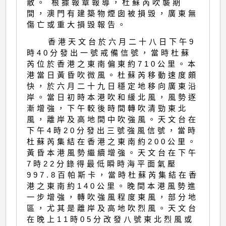
散。 根據報章報導，杜蘇芮吹襲期
間，澳門有建築物煙囱被損毁，廣東無
傷亡或重大損毁報告。
香港天文台於六月二十八日下午9
時40分發出一號戒備信號，當時杜蘇
芮位於香港之東南偏東約710公里。本
港當日黃昏吹微風。杜蘇芮移動速度頗
快，於六月二十九日穩定地移向廣東沿
岸。當日初時本港吹和緩北風，風勢逐
漸增強，下午較後時間轉吹清勁東北
風，離岸及高地間中吹強風。天文台在
下午4時20分發出三號強風信號，當時
杜蘇芮集結在香港之東南約200公里。
黃昏本港風勢繼續增強。天文台在下午
7時22分錄得最低瞬時海平面氣壓
997.8百帕斯卡，當時杜蘇芮集結在香
港之東南約140公里。晚間本港風勢進
一步增強，轉吹強風程度東風，部分地
區，尤其是離岸及高地吹烈風。天文台
在晚上11時05分改發八號東北烈風或