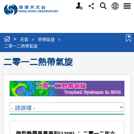
個
語
搜
分
選
人
言
尋
享
單
版
網
站
>
天氣
>
熱帶氣旋
>
二零一二熱帶氣旋
二零一二熱帶氣旋
強烈熱帶風暴泰利(1205) ： 二零一二年六