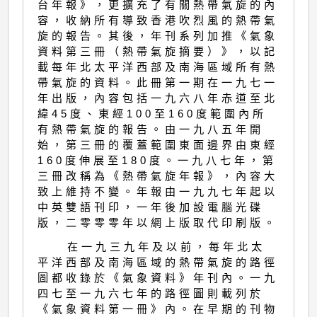
台年報》，更擴充了有關熱帶氣旋的內
容，收納所有導致香港吹烈風的熱帶氣
旋的報告。其後，年刊系列加推《氣象
資料第三冊（熱帶氣旋摘要）》，以記
載每年北太平洋西部及南海區域所有熱
帶氣旋的資料。此冊第一期在一九七一
年出版，內容包括一九六八年赤道至北
緯45度、東經100至160度範圍內所
有熱帶氣旋的報告。由一九八五年開
始，第三冊的覆蓋範圍東面邊界由東經
160度伸展至180度。一九八七年，第
三冊改稱為《熱帶氣旋年報》，內容大
致上維持不變。年報由一九九七年起以
中英雙語刊印，一年後加設電腦光碟
版，二零零零年以網上版取代印刷版。
在一九三九年及以前，每年北太
平洋西部及南海區域的熱帶氣旋的路徑
圖都收錄於《氣象資料》年刊內。一九
四七至一九六七年的路徑圖則載列於
《氣象資料第一冊》內。在早期的刊物