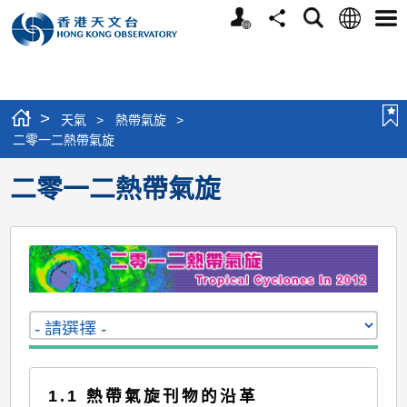
個
語
搜
分
選
人
言
尋
享
單
版
網
站
>
天氣
>
熱帶氣旋
>
二零一二熱帶氣旋
二零一二熱帶氣旋
1.1 熱帶氣旋刊物的沿革