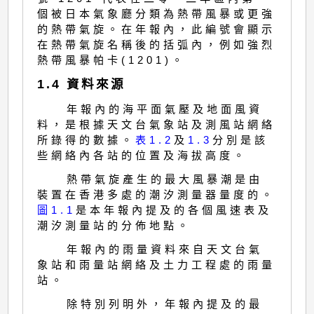
個被日本氣象廳分類為熱帶風暴或更強
的熱帶氣旋。在年報內，此編號會顯示
在熱帶氣旋名稱後的括弧內，例如強烈
熱帶風暴帕卡(1201)。
1.4 資料來源
年報內的海平面氣壓及地面風資
料，是根據天文台氣象站及測風站網絡
所錄得的數據。
表1.2
及
1.3
分別是該
些網絡內各站的位置及海拔高度。
熱帶氣旋產生的最大風暴潮是由
裝置在香港多處的潮汐測量器量度的。
圖1.1
是本年報內提及的各個風速表及
潮汐測量站的分佈地點。
年報內的雨量資料來自天文台氣
象站和雨量站網絡及土力工程處的雨量
站。
除特別列明外，年報內提及的最