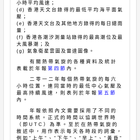
小時平均風速；
(d) 香港天文台錄得的最低平均海平面氣
壓；
(e) 香港天文台及其他地方錄得的每日總雨
量；
(f) 香港各潮汐測量站錄得的最高潮位及最
大風暴潮；及
(g) 氣象衛星雲圖及雷達圖像。
有關熱帶氣旋的各種資料及統計
表載於年報
第四節
內。
二零一二年每個熱帶氣旋的每六
小時位置，連同當時的最低中心氣壓及
最高持續風速，則表列於年報
第五節
內。
年報依照內文需要採用了不同的
時間系統。正式的時間以協調世界時
（即UTC）為準。至於在熱帶氣旋的
敘述中，用作表示每天各時段的詞彙，
例如"上午"、"下午"、"早上"、"黃昏"