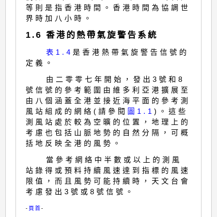
等則是指香港時間。香港時間為協調世
界時加八小時。
1.6 香港的熱帶氣旋警告系統
表1.4
是香港熱帶氣旋警告信號的
定義。
由二零零七年開始，發出3號和8
號信號的參考範圍由維多利亞港擴展至
由八個涵蓋全港並接近海平面的參考測
風站組成的網絡(請參閱
圖1.1
)。這些
測風站處於較為空曠的位置，地理上的
考慮也包括山脈地勢的自然分隔，可概
括地反映全港的風勢。
當參考網絡中半數或以上的測風
站錄得或預料持續風速達到指標的風速
限值，而且風勢可能持續時，天文台會
考慮發出3號或8號信號。
-
頁首
-