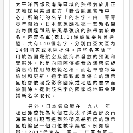
太平洋西部及南海區域的熱帶氣旋非正
式地採用美國軍方「聯合颱風警報中
心」所編訂的名單上的名字。由二零零
零年開始，日本氣象廳根據一套新名單
為每個達到熱帶風暴強度的熱帶氣旋命
名。這套名單(表1.1)經颱風委員會通
過，共有140個名字，分別由亞太區內
14個國家或地區提供。這些名字除了
用於為國際航空及航海界發放的預測和
警報外，也是向國際傳媒發放熱帶氣旋
消息時採用的規範名稱。而名單會每年
檢討和更新，通常導致嚴重傷亡的熱帶
氣旋會依照受影響國家或地區的要求而
被删除。提供該名字的國家或地區會建
議新名字取代。
另外，日本氣象廳在一九八一年
起已獲委託為每個在北太平洋西部及南
海區域出現而達到熱帶風暴強度的熱帶
氣旋編配一個四位數字編號。例如編
號"1201"代表在二零一二年區內第一