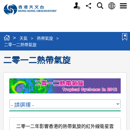
個
語
搜
分
選
人
言
尋
享
單
版
網
站
>
天氣
>
熱帶氣旋
>
二零一二熱帶氣旋
二零一二熱帶氣旋
二零一二年影響香港的熱帶氣旋的紅外線衛星雲