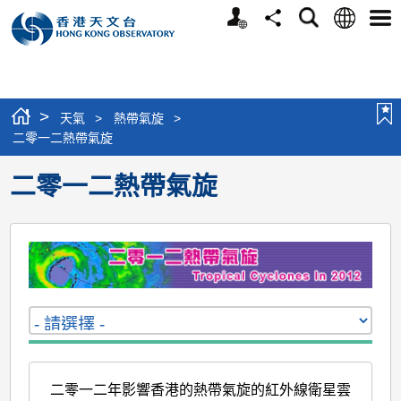
個
語
搜
分
選
人
言
尋
享
單
版
網
站
>
天氣
>
熱帶氣旋
>
二零一二熱帶氣旋
二零一二熱帶氣旋
二零一二年影響香港的熱帶氣旋的紅外線衛星雲