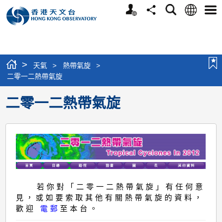
個
語
搜
分
選
人
言
尋
享
單
版
網
站
>
天氣
>
熱帶氣旋
>
二零一二熱帶氣旋
二零一二熱帶氣旋
若你對「二零一二熱帶氣旋」有任何意
見，或如要索取其他有關熱帶氣旋的資料，
歡迎
電郵
至本台。