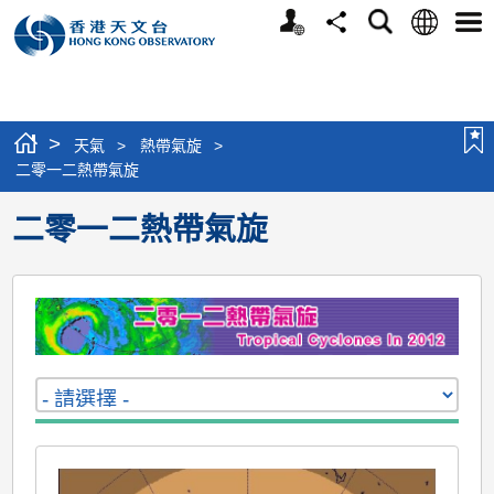
個
語
搜
分
選
人
言
尋
享
單
版
網
站
>
天氣
>
熱帶氣旋
>
二零一二熱帶氣旋
二零一二熱帶氣旋