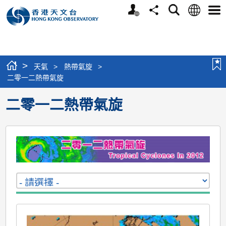
個
語
搜
分
選
人
言
尋
享
單
版
網
站
>
天氣
>
熱帶氣旋
>
二零一二熱帶氣旋
二零一二熱帶氣旋