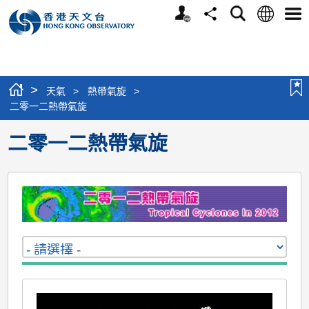
個
語
搜
分
選
人
言
尋
享
單
版
網
站
>
天氣
>
熱帶氣旋
>
二零一二熱帶氣旋
二零一二熱帶氣旋