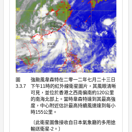
圖
強颱風韋森特在二零一二年七月二十三日
3.3.7
下午11時的紅外線衛星圖片，其風眼清晰
可見，並位於香港之西南偏南約120公里
的南海北部上。當時韋森特達到其最高強
度，中心附近估計最高持續風速達到每小
時155公里。
〔此衛星圖像接收自日本氣象廳的多用途
輸送衛星-2。〕