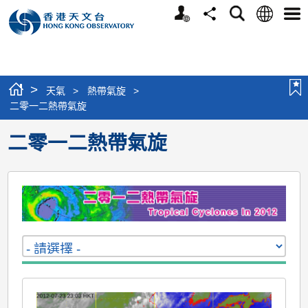
個
語
搜
分
選
人
言
尋
享
單
版
網
站
>
天氣
>
熱帶氣旋
>
二零一二熱帶氣旋
二零一二熱帶氣旋