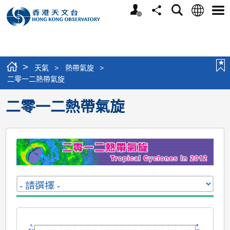
個
語
搜
分
選
人
言
尋
享
單
版
網
站
>
天氣
>
熱帶氣旋
>
二零一二熱帶氣旋
二零一二熱帶氣旋