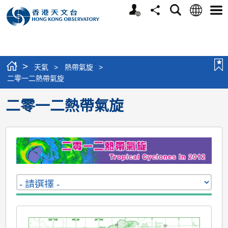
個
語
搜
分
選
人
言
尋
享
單
版
網
站
>
天氣
>
熱帶氣旋
>
二零一二熱帶氣旋
二零一二熱帶氣旋