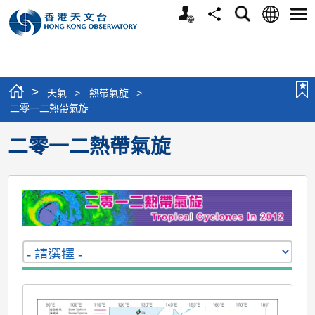
個
語
搜
分
選
人
言
尋
享
單
版
網
站
>
天氣
>
熱帶氣旋
>
二零一二熱帶氣旋
二零一二熱帶氣旋