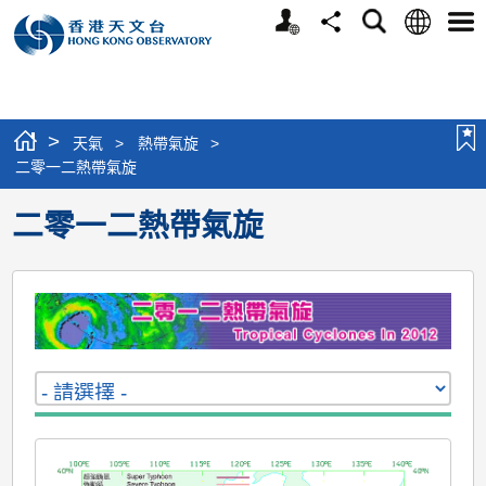
個
語
搜
分
選
人
言
尋
享
單
版
網
站
>
天氣
>
熱帶氣旋
>
二零一二熱帶氣旋
二零一二熱帶氣旋