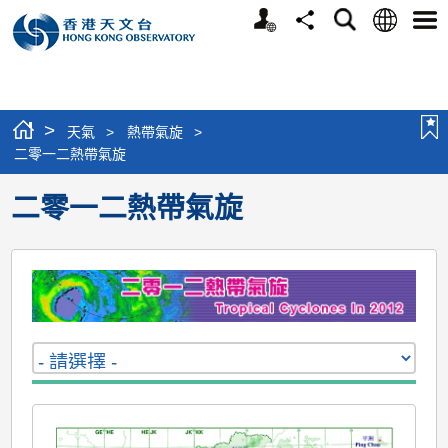
個
語
搜
分
選
人
言
尋
享
單
版
網
站
>
天氣
>
熱帶氣旋
>
二零一二熱帶氣旋
二零一二熱帶氣旋