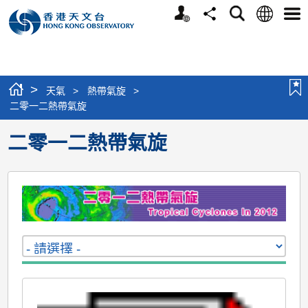
個
語
搜
分
選
人
言
尋
享
單
版
網
站
>
天氣
>
熱帶氣旋
>
二零一二熱帶氣旋
二零一二熱帶氣旋