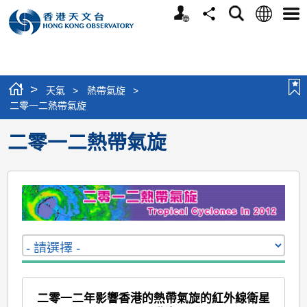
個
語
搜
分
選
人
言
尋
享
單
版
網
站
>
天氣
>
熱帶氣旋
>
二零一二熱帶氣旋
二零一二熱帶氣旋
二零一二年影響香港的熱帶氣旋的紅外線衛星