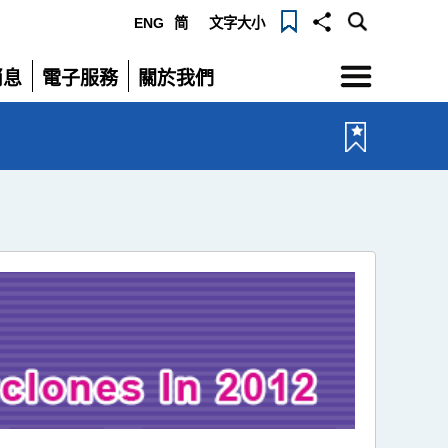
ENG
简
文字大小
選
消息
電子服務
關於我們
單
展
展
開
開