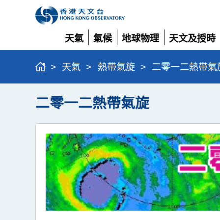
天氣
氣候
地球物理
天文及授時
展
展
展
展
開
開
開
開
>
天氣
>
熱帶氣旋
>
二零一二熱帶氣
二零一二熱帶氣旋