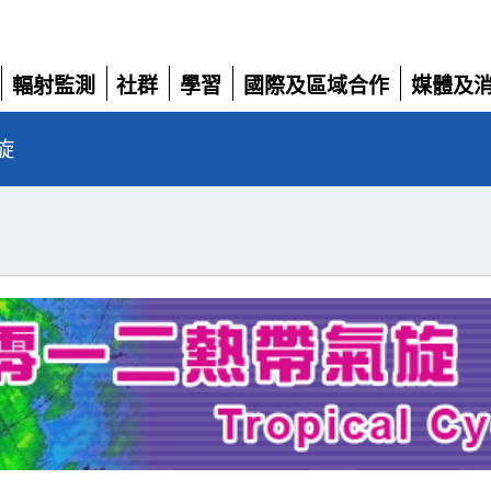
輻射監測
社群
學習
國際及區域合作
媒體及
展
展
展
展
展
開
開
開
開
開
旋