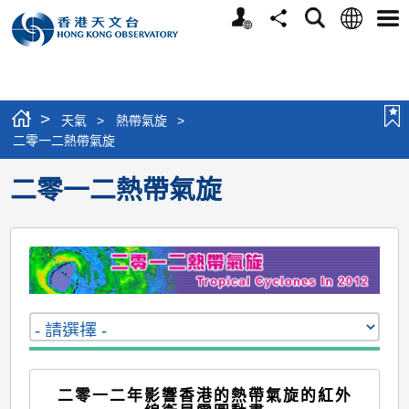
個
語
搜
分
選
人
言
尋
享
單
版
網
站
>
天氣
>
熱帶氣旋
>
二零一二熱帶氣旋
二零一二熱帶氣旋
二零一二年影響香港的熱帶氣旋的紅外