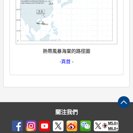
熱帶風暴海棠的路徑圖
-
頁首
-
關注我們
M5.0+
M6.0+