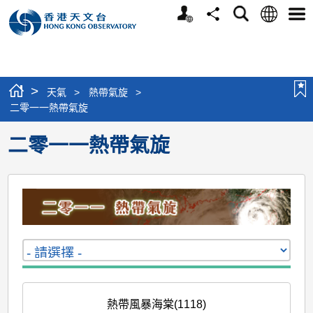
個
語
搜
分
選
人
言
尋
享
單
版
網
站
>
天氣
>
熱帶氣旋
>
二零一一熱帶氣旋
二零一一熱帶氣旋
熱帶風暴海棠(1118)