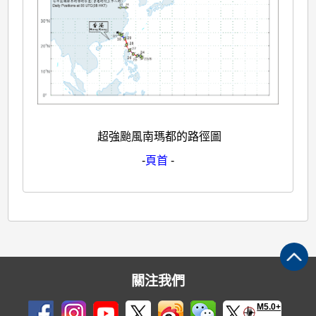
超強颱風南瑪都的路徑圖
-
頁首
-
關注我們
M5.0+