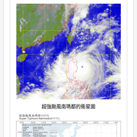
超強颱風南瑪都的衛星圖