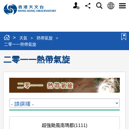
個
語
搜
分
選
人
言
尋
享
單
版
網
站
>
天氣
>
熱帶氣旋
>
二零一一熱帶氣旋
二零一一熱帶氣旋
超強颱風南瑪都(1111)