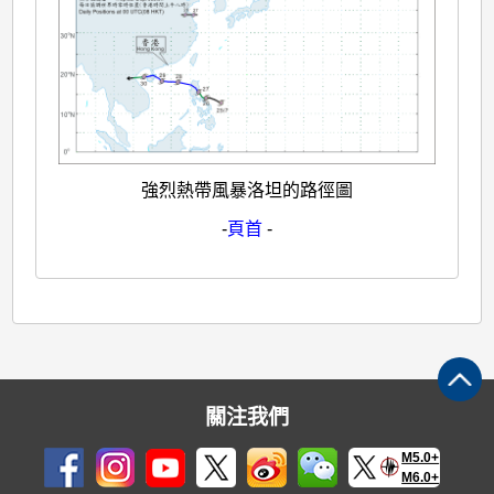
強烈熱帶風暴洛坦的路徑圖
-
頁首
-
關注我們
M5.0+
M6.0+