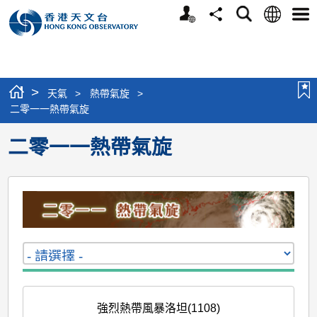
個
語
搜
分
選
人
言
尋
享
單
版
網
站
>
天氣
>
熱帶氣旋
>
二零一一熱帶氣旋
二零一一熱帶氣旋
強烈熱帶風暴洛坦(1108)