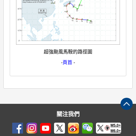
超強颱風馬鞍的路徑圖
-
頁首
-
關注我們
M5.0+
M6.0+