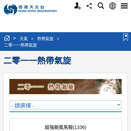
個
語
搜
分
選
人
言
尋
享
單
版
網
站
>
天氣
>
熱帶氣旋
>
二零一一熱帶氣旋
二零一一熱帶氣旋
超強颱風馬鞍(1106)