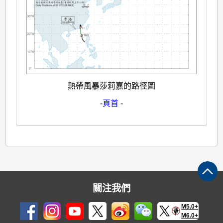
熱帶風暴莎莉嘉的路徑圖
-
頁首
-
關注我們
M5.0+
M6.0+