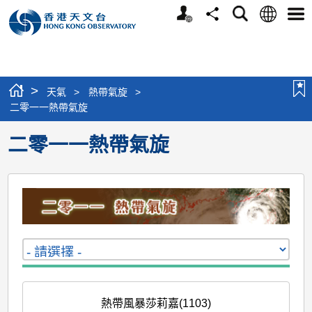
個
語
搜
分
選
人
言
尋
享
單
版
網
站
>
天氣
>
熱帶氣旋
>
二零一一熱帶氣旋
二零一一熱帶氣旋
熱帶風暴莎莉嘉(1103)